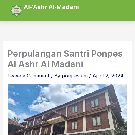
Skip
Al-'Ashr Al-Madani
to
content
Perpulangan Santri Ponpes
Al Ashr Al Madani
Leave a Comment
/ By
ponpes.am
/
April 2, 2024